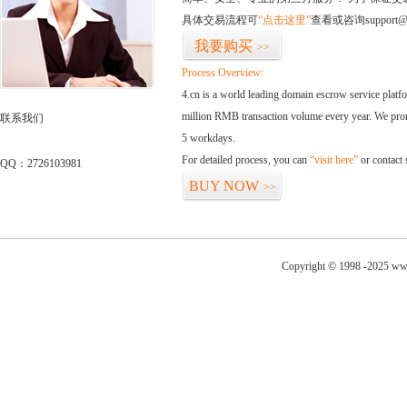
具体交易流程可
“点击这里”
查看或咨询support@
我要购买
>>
Process Overview:
4.cn is a world leading domain escrow service plat
million RMB transaction volume every year. We promi
联系我们
5 workdays.
For detailed process, you can
“visit here”
or contact
QQ：2726103981
BUY NOW
>>
Copyright © 1998 -2025 ww