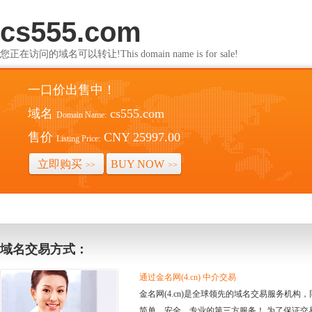
cs555.com
您正在访问的域名可以转让!This domain name is for sale!
一口价出售中！
域名
cs555.com
Domain Name:
售价
CNY 25997.00
Listing Price:
立即购买
BUY NOW
>>
>>
域名交易方式：
通过金名网(4.cn) 中介交易
金名网(4.cn)是全球领先的域名交易服务机
简单、安全、专业的第三方服务！ 为了保证交